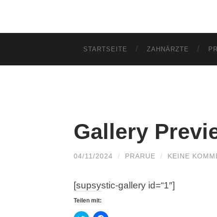
STARTSEITE
ZAHNÄRZTE
P
Gallery Previ
04/11/2024
/
PRARUE
/
KEINE KOMM
[supsystic-gallery id=“1″]
Teilen mit: