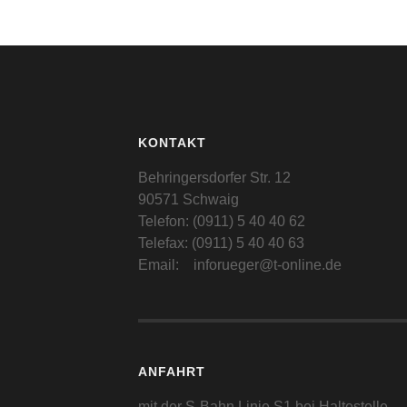
KONTAKT
Behringersdorfer Str. 12
90571 Schwaig
Telefon: (0911) 5 40 40 62
Telefax: (0911) 5 40 40 63
Email: inforueger@t-online.de
ANFAHRT
mit der S-Bahn Linie S1 bei Haltestelle