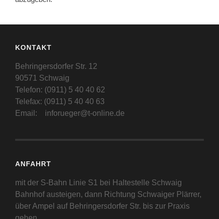
KONTAKT
Behringersdorfer Str. 12
90571 Schwaig
Telefon: (0911) 5 40 40 62
Telefax: (0911) 5 40 40 63
Email: inforueger@t-online.de
ANFAHRT
mit der S-Bahn Linie S1 bei Haltestelle Schwaig
Bahnhof austeigen, dann Richtung Schwaiger Plärrer,
über Ampel auf Behringersdorfer Str. bis zur Praxis
gehen