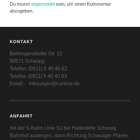
Du musst
angemeldet
sein, um einen Kommentar
abzugeben.
KONTAKT
Behringersdorfer Str. 12
90571 Schwaig
Telefon: (0911) 5 40 40 62
Telefax: (0911) 5 40 40 63
Email: inforueger@t-online.de
ANFAHRT
mit der S-Bahn Linie S1 bei Haltestelle Schwaig
Bahnhof austeigen, dann Richtung Schwaiger Plärrer,